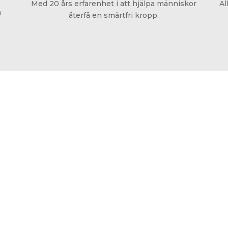
Med 20 års erfarenhet i att hjälpa människor
Al
n
återfå en smärtfri kropp.
Niclas som co
av empatisk o
vilka frågor
ha